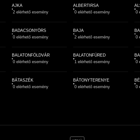
AJKA
ALBERTIRSA
A
2
elérhető esemény
0
elérhető esemény
0
e
BADACSONYÖRS
BAJA
BA
0
elérhető esemény
2
elérhető esemény
0
e
BALATONFÖLDVÁR
BALATONFÜRED
BA
0
elérhető esemény
1
elérhető esemény
0
e
BÁTASZÉK
BÁTONYTERENYE
B
0
elérhető esemény
0
elérhető esemény
0
e