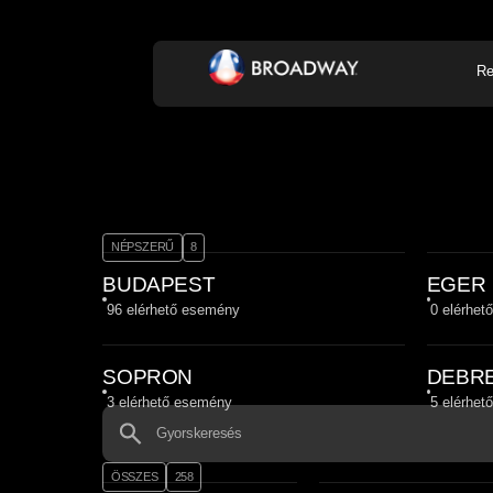
Re
KONCERT, ZENE
SZÍ
NÉPSZERŰ
8
BUDAPEST
EGER
96
elérhető esemény
0
elérhet
SOPRON
DEBR
3
elérhető esemény
5
elérhet
ÖSSZES
258