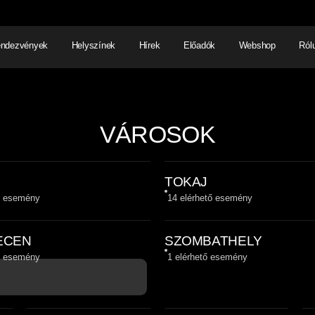
ndezvények
Helyszínek
Hírek
Előadók
Webshop
Ról
NHÁZ
ELŐADÓI EST
SHOW
VÁROSOK
TOKAJ
ő esemény
14
elérhető esemény
ECEN
SZOMBATHELY
ő esemény
1
elérhető esemény