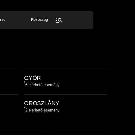
unk
Közösség
FESZTIVÁL
SPORT
Összes rendezvény
GYŐR
6
elérhető esemény
OROSZLÁNY
2
elérhető esemény