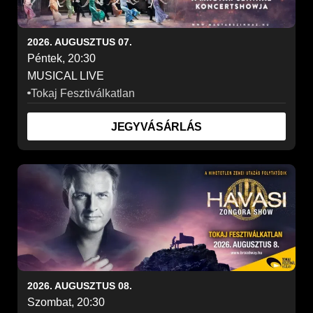
2026. AUGUSZTUS 07.
Péntek, 20:30
Szűrők törlése
MUSICAL LIVE
Tokaj Fesztiválkatlan
SZŰRÉS
JEGYVÁSÁRLÁS
2026. AUGUSZTUS 08.
Szombat, 20:30