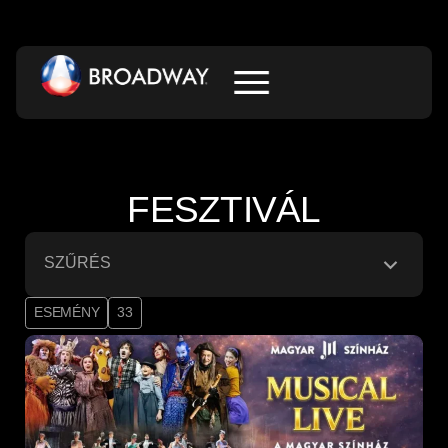
FESZTIVÁL
SZŰRÉS
ESEMÉNY
33
Fesztivál
×
Alkategória
Helyszín